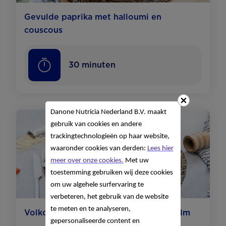
Gevulde paprika met halloumi en
couscous
30
minuten
Danone Nutricia Nederland B.V. maakt
gebruik van cookies en andere
trackingtechnologieën op haar website,
waaronder cookies van derden:
Lees hier
meer over onze cookies.
Met uw
toestemming gebruiken wij deze cookies
om uw algehele surfervaring te
verbeteren, het gebruik van de website
te meten en te analyseren,
Volkoren spaghetti bolognese met zalm
gepersonaliseerde content en