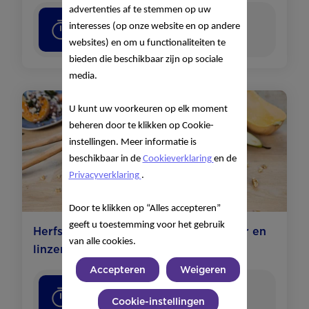
advertenties af te stemmen op uw
interesses (op onze website en op andere
20
minuten
websites) en om u functionaliteiten te
bieden die beschikbaar zijn op sociale
media.
U kunt uw voorkeuren op elk moment
beheren door te klikken op Cookie-
instellingen. Meer informatie is
beschikbaar in de
Cookieverklaring
en de
Privacyverklaring
.
Door te klikken op “Alles accepteren”
geeft u toestemming voor het gebruik
Herfstsalade met pompoen, stoofpeer en
van alle cookies.
linzen
Accepteren
Weigeren
45
minuten
Cookie-instellingen