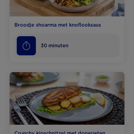
Broodje shoarma met knoflooksaus
30
minuten
Crunchy kipschnitzel met doperwten