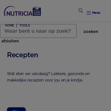
Menu
HOME
TOOLS
zoeken
Zwanger Worden
afsluiten
Weekkalender
Recepten
Weekk
Preconce
Wat eten we vandaag? Lekkere, gezonde en
makkelijke recepten voor jou en je kindje.