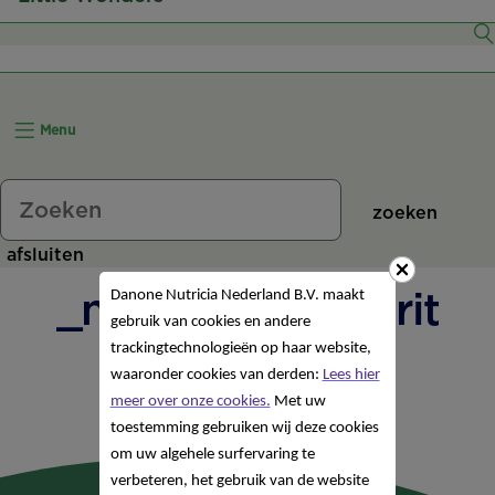
6–7 Maanden
8–11 Maanden
Menu
12+ Maanden
zoeken
afsluiten
_navigation-olvarit
Danone Nutricia Nederland B.V. maakt
gebruik van cookies en andere
trackingtechnologieën op haar website,
waaronder cookies van derden:
Lees hier
meer over onze cookies.
Met uw
toestemming gebruiken wij deze cookies
om uw algehele surfervaring te
verbeteren, het gebruik van de website