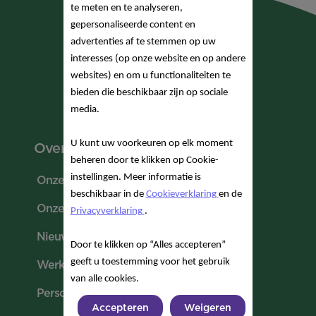
te meten en te analyseren,
gepersonaliseerde content en
advertenties af te stemmen op uw
interesses (op onze website en op andere
websites) en om u functionaliteiten te
bieden die beschikbaar zijn op sociale
media.
U kunt uw voorkeuren op elk moment
Over Nutricia
beheren door te klikken op Cookie-
instellingen. Meer informatie is
Onze missie
beschikbaar in de
Cookieverklaring
en de
Onze geschiedenis
Privacyverklaring
.
Nieuws & Media
Door te klikken op “Alles accepteren”
geeft u toestemming voor het gebruik
Werken bij Nutricia
van alle cookies.
Perscontacten
Accepteren
Weigeren