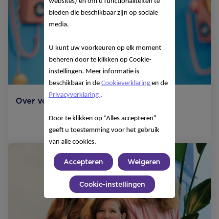
websites) en om u functionaliteiten te
bieden die beschikbaar zijn op sociale
media.
U kunt uw voorkeuren op elk moment
beheren door te klikken op Cookie-
instellingen. Meer informatie is
beschikbaar in de
Cookieverklaring
en de
Privacyverklaring
.
Over voeding voor jezelf of je baby?
Door te klikken op “Alles accepteren”
Anneloes-resized
Lees meer
geeft u toestemming voor het gebruik
van alle cookies.
Accepteren
Weigeren
Cookie-instellingen