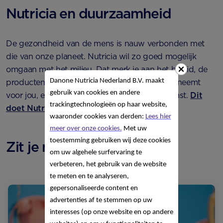
Nutricia en duurzaamheid
De gezondheid van de mens is nauw verbonden met
die van onze planeet. Nutricia wil zo goed mogelijk
omgaan met het milieu. Dat merk je aan het beleid, de
Danone Nutricia Nederland B.V. maakt
producten en aan de acties die Nutricia onderneemt
gebruik van cookies en andere
voor jou, en voor de generaties van de toekomst.
Dit
trackingtechnologieën op haar website,
doet Nutricia voor een gezondere planeet
.
waaronder cookies van derden:
Lees hier
meer over onze cookies.
Met uw
toestemming gebruiken wij deze cookies
Zit je met
VRAGEN
?
om uw algehele surfervaring te
verbeteren, het gebruik van de website
te meten en te analyseren,
gepersonaliseerde content en
advertenties af te stemmen op uw
interesses (op onze website en op andere