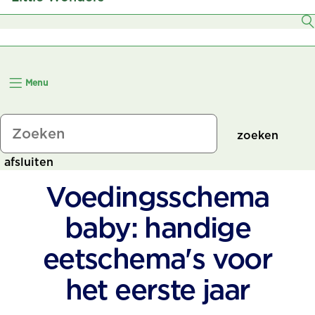
6–7 Maanden
8–11 Maanden
Menu
12+ Maanden
zoeken
afsluiten
Voedingsschema
baby: handige
eetschema's voor
het eerste jaar