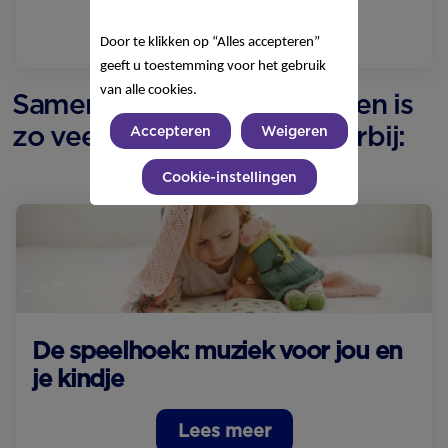
Lees meer
Door te klikken op “Alles accepteren”
geeft u toestemming voor het gebruik
van alle cookies.
Samen zingen of gaan slapen is
zo veel fijner met muziek erbij:
Accepteren
Weigeren
Cookie-instellingen
De speelhoek: muziek voor jou en
je kindje
Lees meer