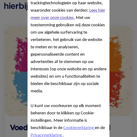
hierbij!
trackingtechnologieën op haar website,
waaronder cookies van derden:
Lees hier
meer over onze cookies.
Met uw
toestemming gebruiken wij deze cookies
om uw algehele surfervaring te
verbeteren, het gebruik van de website
te meten en te analyseren,
gepersonaliseerde content en
advertenties af te stemmen op uw
interesses (op onze website en op andere
websites) en om u functionaliteiten te
bieden die beschikbaar zijn op sociale
media.
U kunt uw voorkeuren op elk moment
beheren door te klikken op Cookie-
instellingen. Meer informatie is
Voedings­schema's per maand
beschikbaar in de
Cookieverklaring
en de
Privacyverklaring
.