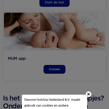
Start de test
MUM app
Ontdek
Is het tijd voor de eerste hapjes?
Danone Nutricia Nederland B.V. maakt
Onderstaande tools helpen
gebruik van cookies en andere