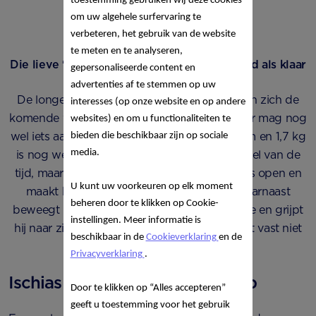
toestemming gebruiken wij deze cookies
om uw algehele surfervaring te
verbeteren, het gebruik van de website
te meten en te analyseren,
Die lieve ‘kokosnoot’ in je buik is nu zo goed als klaar
gepersonaliseerde content en
advertenties af te stemmen op uw
De longen en het spijsverteringsstelsel blijven zich de
interesses (op onze website en op andere
komende weken nog volop ontwikkelen. En er mag nog
websites) en om u functionaliteiten te
wel iets aan lengte en gewicht bij, want 42 cm en 1,7 kg
bieden die beschikbaar zijn op sociale
media.
is nog wel klein. Je baby slaapt een groot deel van de
tijd, maar eenmaal wakker doet hij zijn oogjes open en
U kunt uw voorkeuren op elk moment
maakt hij allerlei gezichtsuitdrukkingen. Daarnaast
beheren door te klikken op Cookie-
beweegt hij lekker rond, zuigt op zijn duimpje en grijpt
instellingen. Meer informatie is
hij naar zijn voetjes of de navelstreng. Je kunt vast niet
beschikbaar in de
Cookieverklaring
en de
wachten om je baby te zien!
Privacyverklaring
.
Ischias tijdens je zwangerschap
Door te klikken op “Alles accepteren”
geeft u toestemming voor het gebruik