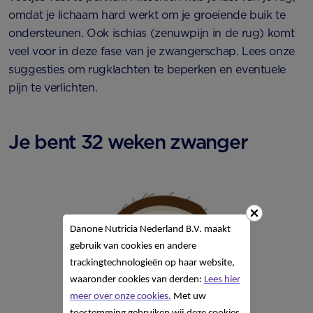
omdat je lichaam hard werkt om je groeiende buik te
ondersteunen. Ook ischias (zenuwpijn in de rug) komt
veel voor in deze fase van je zwangerschap. Lees onze
suggesties om rugklachten te beperken en eventuele
pijn te verlichten.
Je bent 32 weken zwanger
Danone Nutricia Nederland B.V. maakt
gebruik van cookies en andere
trackingtechnologieën op haar website,
waaronder cookies van derden:
Lees hier
meer over onze cookies.
Met uw