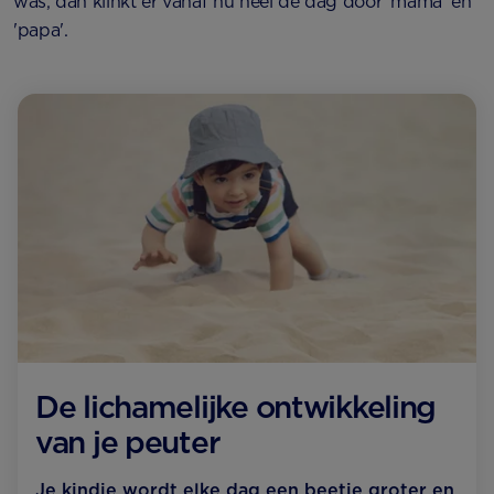
was, dan klinkt er vanaf nu heel de dag door 'mama' en
'papa'.
De lichamelijke ontwikkeling
van je peuter
Je kindje wordt elke dag een beetje groter en