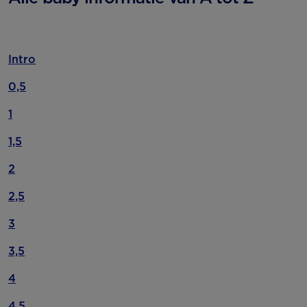
Intro
0,5
1
1,5
2
2,5
3
3,5
4
4,5