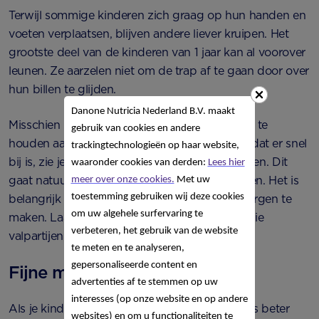
Terwijl sommige kinderen zich graag op hun handen en
voeten verplaatsen, blijven andere liever kruipen. Het
grootste deel van de kinderen van 1 jaar kan al voorover
leunen. Ze aarzelen niet om de trap af te gaan door over
hun billen te glijden.
Danone Nutricia Nederland B.V. maakt
Misschien kan je kindje al lopen door zich vast te
gebruik van cookies en andere
houden aan meubels of jouw hand. Een kind dat er snel
trackingtechnologieën op haar website,
bij is, zie je soms alleen de
eerste stapjes
zetten. Dit
waaronder cookies van derden:
Lees hier
gaat natuurlijk samen met de nodige valpartijen. Het is
meer over onze cookies.
Met uw
toestemming gebruiken wij deze cookies
belangrijk om op te letten. Je hoeft je geen zorgen te
om uw algehele surfervaring te
maken. Laat hem de tijd nemen, want van al die
verbeteren, het gebruik van de website
valpartijen leert hij.
te meten en te analyseren,
gepersonaliseerde content en
Fijne motoriek
advertenties af te stemmen op uw
interesses (op onze website en op andere
Als je kind 12 maanden is, zal hij dingen steeds beter
websites) en om u functionaliteiten te