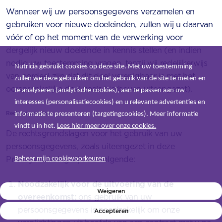
Wanneer wij uw persoonsgegevens verzamelen en
gebruiken voor nieuwe doeleinden, zullen wij u daarvan
vóór of op het moment van de verwerking voor
dergelijk nieuw doeleinde in kennis stellen (en indien
nodig uw toestemming vragen, tenzij wij redelijkerwijs
Nutricia gebruikt cookies op deze site. Met uw toestemming
van oordeel zijn dat dit doel verenigbaar is met het
zullen we deze gebruiken om het gebruik van de site te meten en
oorspronkelijke doel zoals hierboven uiteengezet).
te analyseren (analytische cookies), aan te passen aan uw
interesses (personalisatiecookies) en u relevante advertenties en
Rechtsgrondslag
informatie te presenteren (targetingcookies). Meer informatie
vindt u in het.
Lees hier meer over onze cookies.
De rechtsgrondslagen voor het gebruik van uw
persoonsgegevens, zoals uiteengezet in deze
Privacyverklaring zijn de volgende:
Beheer mijn cookievoorkeuren
Noodzakelijk voor de uitvoering van de
INLOGGEN
Weigeren
overeenkomst:
ons gebruik van uw
persoonsgegevens is noodzakelijk om onze
Accepteren