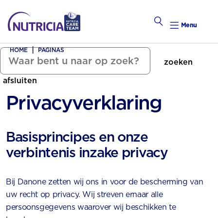
Menu
HOME
PAGINAS
zoeken
Zwanger Worden
afsluiten
Weekkalender
Privacyverklaring
Weekk
Basisprincipes en onze
Preconce
verbintenis inzake privacy
Bij Danone zetten wij ons in voor de bescherming van
uw recht op privacy. Wij streven ernaar alle
persoonsgegevens waarover wij beschikken te