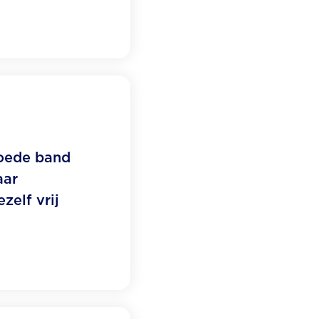
goede band
aar
zelf vrij