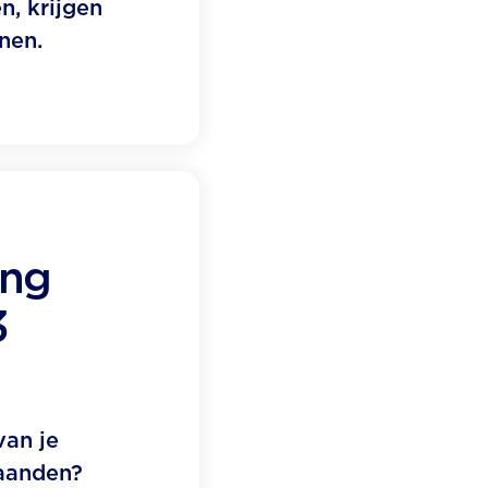
n, krijgen
nen.
ing
3
van je
maanden?