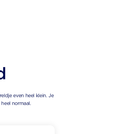
d
ldje even heel klein. Je
s heel normaal.