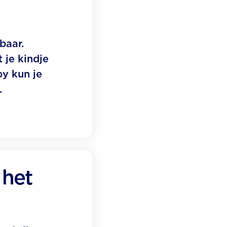
baar.
 je kindje
by kun je
.
 het