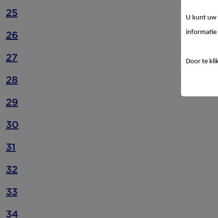
25
U kunt uw 
informatie 
26
27
Door te kli
28
29
30
31
32
33
34