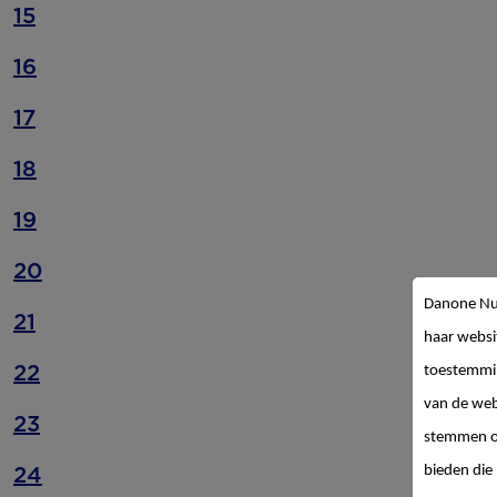
15
16
17
18
19
20
Danone Nut
21
haar websi
22
toestemmin
van de web
23
stemmen op
24
bieden die 