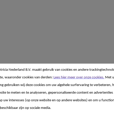
ricia Nederland B.V. maakt gebruik van cookies en andere trackingtechnol
te, waaronder cookies van derden:
Lees hier meer over onze cookies.
Met 
g gebruiken wij deze cookies om uw algehele surfervaring te verbeteren, h
site te meten en te analyseren, gepersonaliseerde content en advertenties 
 uw interesses (op onze website en op andere websites) en om u functiona
beschikbaar zijn op sociale media.