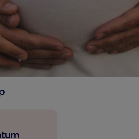
p
datum