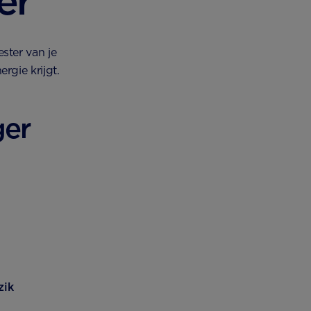
er
ster van je
rgie krijgt.
ger
zik