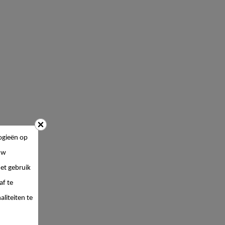
ogieën op
uw
et gebruik
af te
liteiten te