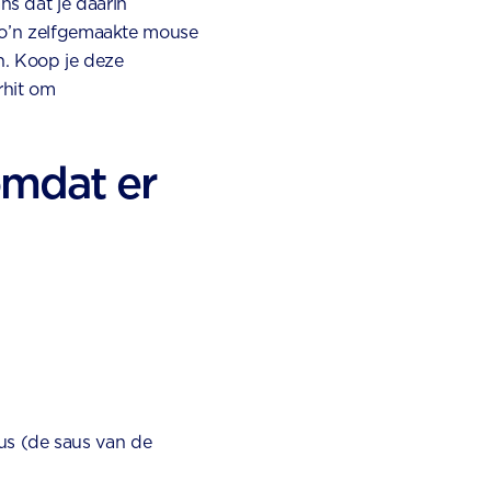
s dat je daarin
 Zo’n zelfgemaakte mouse
n. Koop je deze
rhit om
 omdat er
us (de saus van de