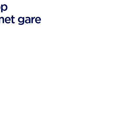
op
met gare