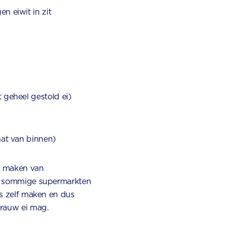
n eiwit in zit
 geheel gestold ei)
nat van binnen)
ik maken van
 in sommige supermarkten
es zelf maken en dus
 rauw ei mag.