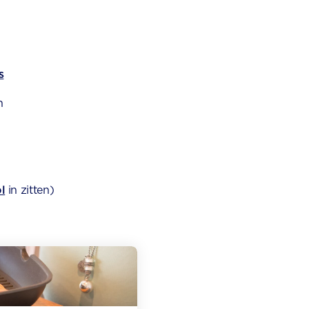
s
n
l
in zitten)