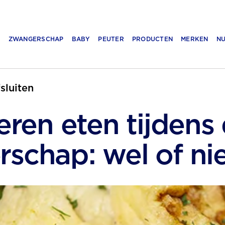
N
ZWANGERSCHAP
BABY
PEUTER
PRODUCTEN
MERKEN
NU
fsluiten
eren eten tijdens
schap: wel of ni