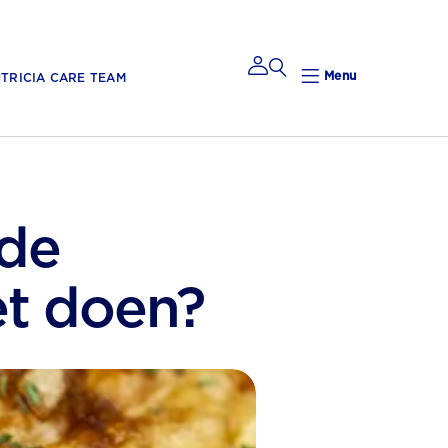
Menu
TRICIA CARE TEAM
Mijn
Nutricia
 de
et doen?
Mijn Nutricia
Mijn
gegevens
Mijn privacy