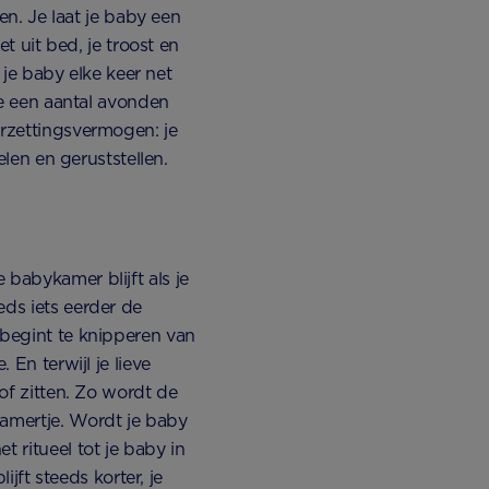
len. Je laat je baby een
et uit bed, je troost en
t je baby elke keer net
 je een aantal avonden
orzettingsvermogen: je
elen en geruststellen.
babykamer blijft als je
eds iets eerder de
 begint te knipperen van
 En terwijl je lieve
 of zitten. Zo wordt de
kamertje. Wordt je baby
 ritueel tot je baby in
ijft steeds korter, je