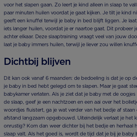
voor het slapen gaan. Zo leert je kind alleen in slaap te val
paar minuten huilen voordat je gaat kijken. Je tilt je kind ni
geeft een knuffel terwijl je baby in bed blijft liggen. Je laa
iets langer huilen, voordat je er naartoe gaat. Dit probeer
achter elkaar. Deze slaaptraining vraagt veel van jouw do
laat je baby immers huilen, terwijl je liever zou willen knuff
Dichtbij blijven
Dit kan ook vanaf 6 maanden: de bedoeling is dat je op de 
je baby in bed hebt gelegd om te slapen. Maar je gaat ste
babykamer verlaten. Als je ziet dat je baby met de oogjes
de slaap, geef je een nachtzoen en een aai over het bolletje.
woordjes fluistert, ga je wat verder van het bedje af staan
afstand langzaam opgebouwd. Uiteindelijk verlaat je het 
onrustig? Kom dan weer dichter bij het bedje en herhaal het
slaap valt. Als het goed is, wordt de tijd dat je bij je baby bl