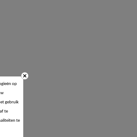
ogieën op
uw
et gebruik
af te
liteiten te