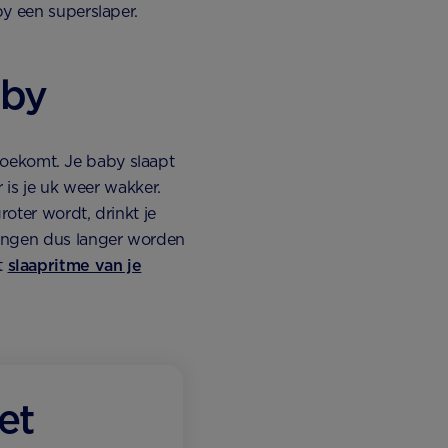
by een superslaper.
aby
n toekomt. Je baby slaapt
 is je uk weer wakker.
roter wordt, drinkt je
dingen dus langer worden
t
slaapritme van je
et