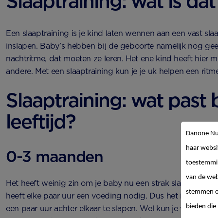
Slaaptraining: wat is dat
Een slaaptraining is je kind laten wennen aan een vast sl
inslapen. Baby’s hebben bij de geboorte namelijk nog ge
nachtritme, dat moeten ze leren. Het ene kind heeft hier
andere. Met een slaaptraining kun je je uk helpen een ritm
Slaaptraining: wat past 
leeftijd?
Danone Nut
haar websi
0-3 maanden
toestemmin
van de web
Het heeft weinig zin om je baby nu een strak slaapschema a
stemmen op
heeft elke paar uur een voeding nodig. Dus het is gezon
bieden die 
een paar uur achter elkaar te slapen. Wel kun je vanaf 6 