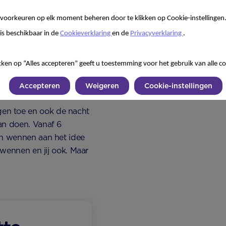
en slaaproutine
tippen een dutje laat
voorkeuren op elk moment beheren door te klikken op Cookie-instellingen
 ook hoe lang je uk per
is beschikbaar in de
Cookieverklaring
en de
Privacyverklaring
.
oosje ontstaat er een
kken op “Alles accepteren” geeft u toestemming voor het gebruik van alle co
Accepteren
Weigeren
Cookie-instellingen
en toe en ook de nacht
an doen. Vanaf 6
en wennen aan het idee
 wennen en jij ook. Maar