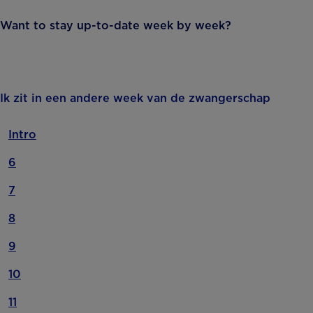
Want to stay up-to-date week by week?
Ik zit in een andere week van de zwangerschap
Intro
6
7
8
9
10
11