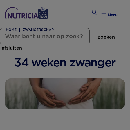
Menu
HOME
ZWANGERSCHAP
zoeken
Zwanger Worden
afsluiten
Weekkalender
34 weken zwanger
Weekk
Preconce