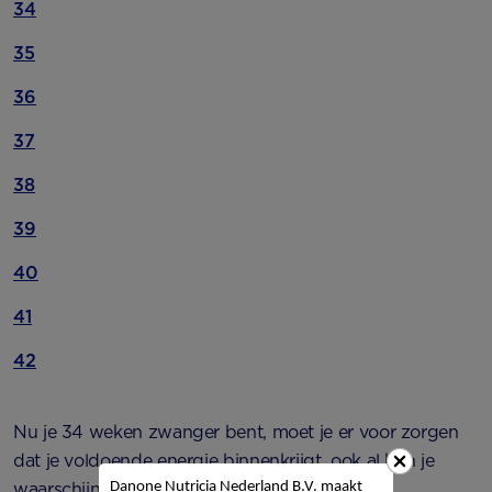
34
35
36
37
38
39
40
41
42
Nu je 34 weken zwanger bent, moet je er voor zorgen
dat je voldoende energie binnenkrijgt, ook al kun je
waarschijnlijk maar kleine porties eten.
Danone Nutricia Nederland B.V. maakt