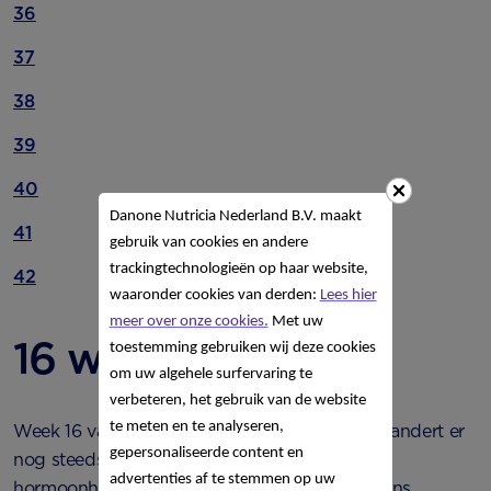
36
37
38
39
40
Danone Nutricia Nederland B.V. maakt
41
gebruik van cookies en andere
trackingtechnologieën op haar website,
42
waaronder cookies van derden:
Lees hier
meer over onze cookies.
Met uw
16 weken zwanger
toestemming gebruiken wij deze cookies
om uw algehele surfervaring te
verbeteren, het gebruik van de website
te meten en te analyseren,
Week 16 van je zwangerschap. Ook bij jou verandert er
gepersonaliseerde content en
nog steeds veel. Door je veranderde
advertenties af te stemmen op uw
hormoonhuishouding kun je bijvoorbeeld ineens