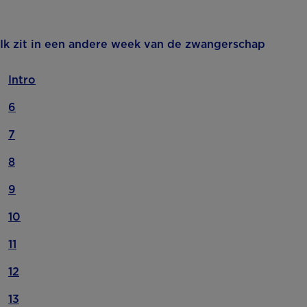
Ik zit in een andere week van de zwangerschap
Intro
6
7
8
9
10
11
12
13