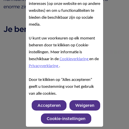
interesses (op onze website en op andere
enorme zin hebben in bepaald eten.
websites) en om u functionaliteiten te
bieden die beschikbaar zijn op sociale
media.
Je bent 16 weken zwanger
U kunt uw voorkeuren op elk moment
beheren door te klikken op Cookie-
instellingen. Meer informatie is
beschikbaar in de
Cookieverklaring
en de
Privacyverklaring
.
Door te klikken op “Alles accepteren”
geeft u toestemming voor het gebruik
van alle cookies.
Accepteren
Weigeren
Cookie-instellingen