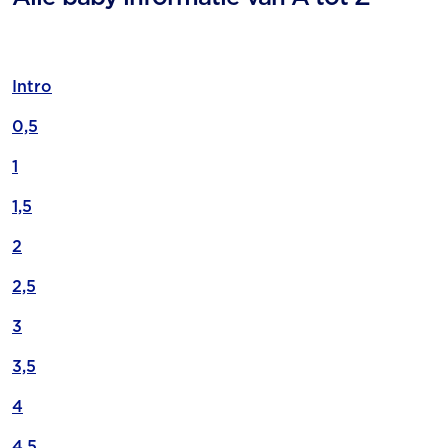
Intro
0,5
1
1,5
2
2,5
3
3,5
4
4,5