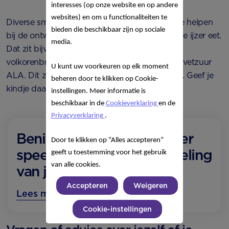
interesses (op onze website en op andere
websites) en om u functionaliteiten te
Diverse smaken en structuren kunnen je kindje helpen
bieden die beschikbaar zijn op sociale
bij de ontwikkeling. Zorg ook dat hij voldoende ijzer eet.
media.
Dat zit bijvoorbeeld in rood vlees, groente en
volkorenbrood. Vul dat aan het met omega-3-vetzuur
U kunt uw voorkeuren op elk moment
ALA. Dit zit in vette vis, zoals zalm en makreel. Geef je
beheren door te klikken op Cookie-
kindje daarom één keer per week vette vis.
instellingen. Meer informatie is
beschikbaar in de
Cookieverklaring
en de
Privacyverklaring
.
Benieuwd wat er nog meer
Door te klikken op “Alles accepteren”
speelt tijdens de ontwikkeling
geeft u toestemming voor het gebruik
van alle cookies.
van je baby?
Accepteren
Weigeren
Lees meer over 7,5 maand
Cookie-instellingen