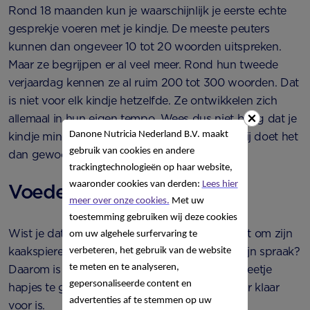
Rond 18 maanden kun je waarschijnlijk je eerste echte
gesprekje voeren met je kindje. De meeste peuters
kunnen dan ongeveer 10 tot 20 woorden uitspreken.
Maar ze begrijpen er al veel meer. Rond hun tweede
verjaardag kennen ze al ruim 200 tot 300 woorden. Dat
is niet voor elk kindje hetzelfde. Ze ontwikkelen zich
allemaal in hun eigen tempo. Wees dus niet bang dat je
Danone Nutricia Nederland B.V. maakt
kindje minder woorden kent dan een ander. Hij doet het
gebruik van cookies en andere
dan gewoon wat rustiger aan.
trackingtechnologieën op haar website,
waaronder cookies van derden:
Lees hier
Voeden van ontwikkeling
meer over onze cookies.
Met uw
toestemming gebruiken wij deze cookies
Wist je dat het kauwen van eten je kindje helpt om zijn
om uw algehele surfervaring te
kaakspieren te ontwikkelen en daarmee ook zijn spraak?
verbeteren, het gebruik van de website
te meten en te analyseren,
Daarom is het handig om je kindje beetje bij beetje
gepersonaliseerde content en
hapjes te geven met grotere stukjes als hij daar klaar
advertenties af te stemmen op uw
voor is.