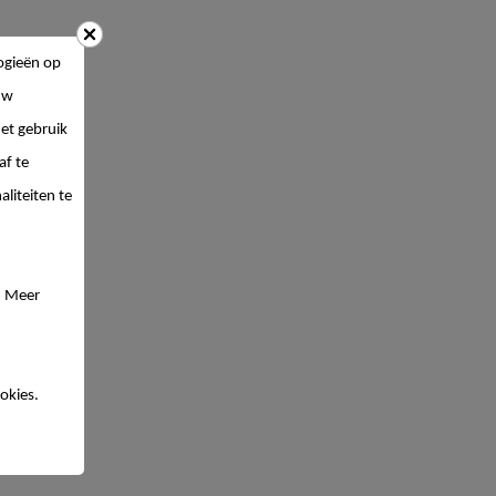
ogieën op
uw
et gebruik
af te
liteiten te
. Meer
okies.