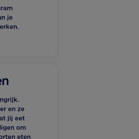
gram
un je
erken.
en
ngrijk.
er en ze
t jij eet
digen om
orten eten