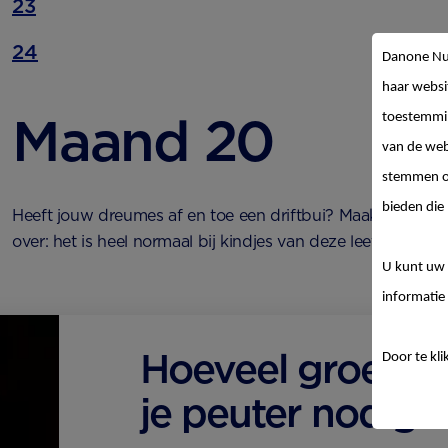
23
24
Danone Nut
haar websi
Maand 20
toestemmin
van de web
stemmen op
bieden die 
Heeft jouw dreumes af en toe een driftbui? Maak je daar d
over: het is heel normaal bij kindjes van deze leeftijd.
U kunt uw 
informatie 
Hoeveel groente
Door te kli
je peuter nodig?