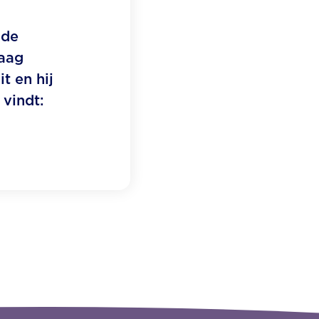
 de
taag
t en hij
 vindt: