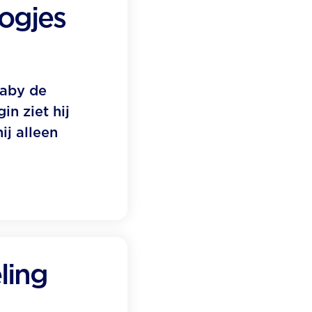
ogjes
baby de
in ziet hij
ij alleen
ling