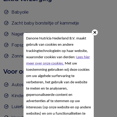
Babyolie
Zacht baby borsteltje of kammetje
Nagelvijltjes
Danone Nutricia Nederland B.V. maakt
Fopspeen
gebruik van cookies en andere
trackingtechnologieën op haar website,
Zonnecrème voor baby's
waaronder cookies van derden:
Lees hier
meer over onze cookies.
Met uw
Voor onderweg
toestemming gebruiken wij deze cookies
om uw algehele surfervaring te
verbeteren, het gebruik van de website
Autostoel
te meten en te analyseren,
gepersonaliseerde content en
Kinderwagen
advertenties af te stemmen op uw
Luiertas
interesses (op onze website en op andere
websites) en om u functionaliteiten te