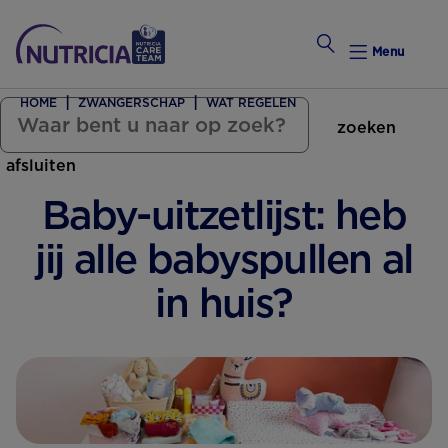
Menu
HOME
ZWANGERSCHAP
WAT REGELEN
zoeken
Zwanger Worden
afsluiten
Weekkalender
Baby-uitzetlijst: heb
Weekk
jij alle babyspullen al
Preconce
in huis?