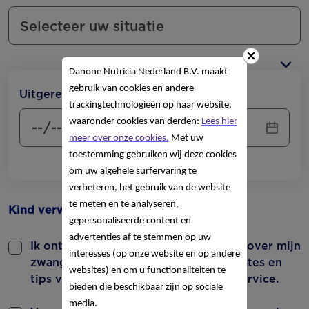
Danone Nutricia Nederland B.V. maakt
gebruik van cookies en andere
Uitgerekende datum/geboortedatum:
trackingtechnologieën op haar website,
waaronder cookies van derden:
Lees hier
meer over onze cookies.
Met uw
toestemming gebruiken wij deze cookies
om uw algehele surfervaring te
verbeteren, het gebruik van de website
te meten en te analyseren,
Kind verwijderen
Kind toevoegen
gepersonaliseerde content en
advertenties af te stemmen op uw
Ik ontvang graag wekelijks informatie over mijn
interesses (op onze website en op andere
zwangerschap of kindje, product updates en
websites) en om u functionaliteiten te
tips van de Nutricia Kindervoedingsservice.
bieden die beschikbaar zijn op sociale
media.