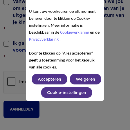
Vanwege de privacy wetgeving vragen we jou
om extra toestemming voor het opslaan van je
U kunt uw voorkeuren op elk moment
uitgerekende datum of de geboortedatum van
beheren door te klikken op Cookie-
je kindje.
instellingen. Meer informatie is
*
beschikbaar in de
Cookieverklaring
en de
Privacyverklaring
.
Ik ga akkoord met de
algemene
voorwaarden
en
privacy statement
Door te klikken op “Alles accepteren”
*
geeft u toestemming voor het gebruik
van alle cookies.
Accepteren
Weigeren
Cookie-instellingen
AANMELDEN