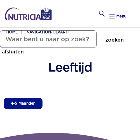
Menu
HOME
_NAVIGATION-OLVARIT
zoeken
Zwanger Worden
afsluiten
Weekkalender
Leeftijd
Weekk
Preconce
4-5 Maanden