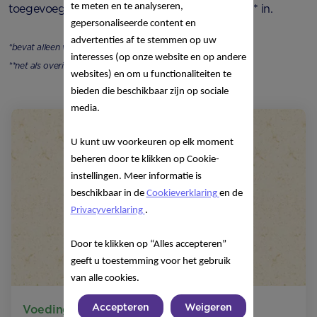
te meten en te analyseren,
toegevoegde suikers* of conserveermiddelen** in.
gepersonaliseerde content en
advertenties af te stemmen op uw
*bevat alleen van nature aanwezige suikers
interesses (op onze website en op andere
**net als overige babyvoeding
websites) en om u functionaliteiten te
bieden die beschikbaar zijn op sociale
media.
U kunt uw voorkeuren op elk moment
beheren door te klikken op Cookie-
instellingen. Meer informatie is
beschikbaar in de
Cookieverklaring
en de
Privacyverklaring
.
Door te klikken op “Alles accepteren”
geeft u toestemming voor het gebruik
van alle cookies.
Accepteren
Weigeren
Voedingsschema voor je kindje vanaf 12