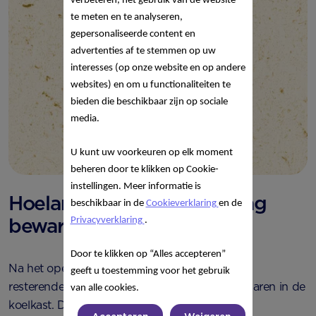
verbeteren, het gebruik van de website
te meten en te analyseren,
gepersonaliseerde content en
advertenties af te stemmen op uw
interesses (op onze website en op andere
websites) en om u functionaliteiten te
bieden die beschikbaar zijn op sociale
media.
U kunt uw voorkeuren op elk moment
beheren door te klikken op Cookie-
instellingen. Meer informatie is
Hoelang kun je babyvoeding
beschikbaar in de
Cookieverklaring
en de
bewaren?
Privacyverklaring
.
Door te klikken op “Alles accepteren”
Na het openen van een Olvarit potje kun je de
geeft u toestemming voor het gebruik
resterende inhoud nog 48 uur afgesloten bewaren in de
van alle cookies.
koelkast. De meest optimale temperatuur om