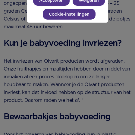
Accepteren
Weigeren
ongeopende Olvarit potjes te bewaren is bij 15 – 25
graden Celsius. Bij temperaturen lager dan 5 graden
Cookie-instellingen
Celsius of hoger dan 40 graden Celsius kun je de potjes
maximaal 48 uur bewaren.
Kun je babyvoeding invriezen?
Het invriezen van Olvarit producten wordt afgeraden.
Onze fruithapjes en maaltijden hebben door middel van
inmaken al een proces doorlopen om ze langer
houdbaar te maken. Wanneer je de Olvarit producten
invriest, kan dat invloed hebben op de structuur van het
product. Daarom raden we het af. "
Bewaarbakjes babyvoeding
Voor het bewaren van babyvoeding kun je plastic