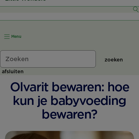
6–7 Maanden
8–11 Maanden
Menu
12+ Maanden
zoeken
afsluiten
Olvarit bewaren: hoe
kun je babyvoeding
bewaren?