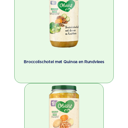
Broccolischotel met Quinoa en Rundvlees