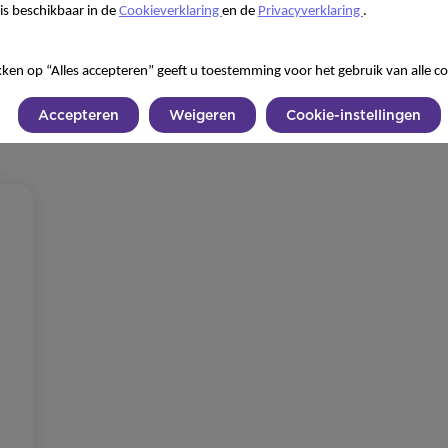
is beschikbaar in de
Cookieverklaring
en de
Privacyverklaring
.
kken op “Alles accepteren” geeft u toestemming voor het gebruik van alle co
s op!
Accepteren
Weigeren
Cookie-instellingen