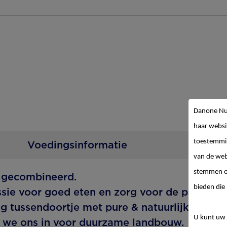
Danone Nut
haar websi
toestemmin
Voedingsinformatie
B
van de web
stemmen op
te gecombineerd.
bieden die 
ie voor goed eten en zorg voor de planeet.
g tussendoortje met pure & natuurlijke ingre
U kunt uw 
 we ons in voor duurzame landbouw.