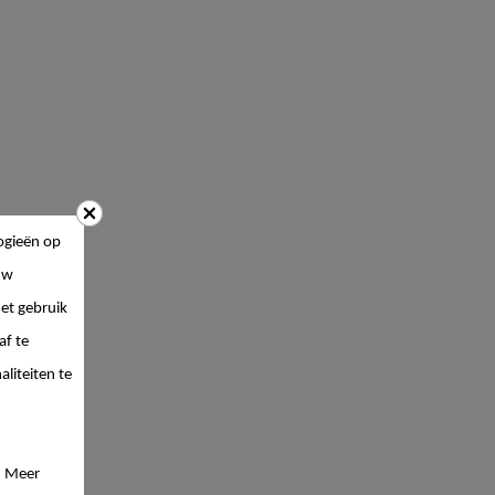
ogieën op
uw
et gebruik
af te
liteiten te
. Meer