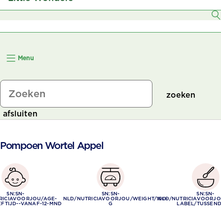
6–7 Maanden
8–11 Maanden
Menu
12+ Maanden
zoeken
afsluiten
t Pompoen Wortel Appel
SN:SN-
SN:SN-
SN:SN-
RICIAVOORJOU/AGE-
NLD/NUTRICIAVOORJOU/WEIGHT/100-
NLD/NUTRICIAVOORJO
FTIJD--VANAF-12-MND
G
LABEL/TUSSEN