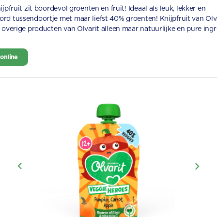
ijpfruit zit boordevol groenten en fruit! Ideaal als leuk, lekker en
rd tussendoortje met maar liefst 40% groenten! Knijpfruit van Olv
e overige producten van Olvarit alleen maar natuurlijke en pure ing
online