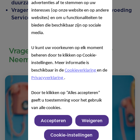
duurzame landbouw.
advertenties af te stemmen op uw
Vragen? Bel 24/7 onze Nutricia Kindervoeding
interesses (op onze website en op andere
Service: 0800 022 26 26.
websites) en om u functionaliteiten te
bieden die beschikbaar zijn op sociale
media.
U kunt uw voorkeuren op elk moment
Vragen over onze producten?
beheren door te klikken op Cookie-
Neem contact met ons op!
instellingen. Meer informatie is
beschikbaar in de
Cookieverklaring
en de
Privacyverklaring
.
Door te klikken op “Alles accepteren”
geeft u toestemming voor het gebruik
van alle cookies.
Accepteren
Weigeren
Cookie-instellingen