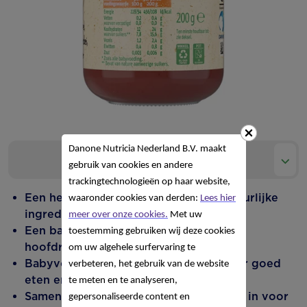
Danone Nutricia Nederland B.V. maakt
Product informatie
gebruik van cookies en andere
trackingtechnologieën op haar website,
Een heerlijk fruithapje met pure & natuurlijke
waaronder cookies van derden:
Lees hier
ingrediënten.
meer over onze cookies.
Met uw
Een babyhapje met één fruitsoort in de
toestemming gebruiken wij deze cookies
hoofdrol en de juiste structuur.
om uw algehele surfervaring te
Babyvoeding, gemaakt met passie voor goed
verbeteren, het gebruik van de website
eten en zorg voor de planeet.
te meten en te analyseren,
Samen met onze boeren zetten we ons in voor
gepersonaliseerde content en