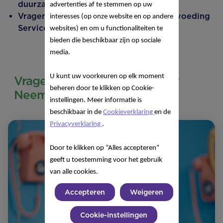
duurzame landbouw.
advertenties af te stemmen op uw
Vragen? Bel 24/7 onze Nutricia Kindervoeding
interesses (op onze website en op andere
Service: 0800 022 26 26.
websites) en om u functionaliteiten te
bieden die beschikbaar zijn op sociale
media.
U kunt uw voorkeuren op elk moment
Vragen over onze producten?
beheren door te klikken op Cookie-
Neem contact met ons op!
instellingen. Meer informatie is
beschikbaar in de
Cookieverklaring
en de
Privacyverklaring
.
Door te klikken op “Alles accepteren”
geeft u toestemming voor het gebruik
van alle cookies.
Accepteren
Weigeren
Cookie-instellingen