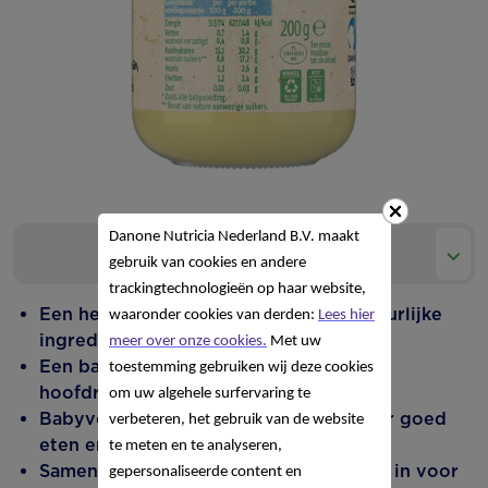
Danone Nutricia Nederland B.V. maakt
Product informatie
gebruik van cookies en andere
trackingtechnologieën op haar website,
Een heerlijk fruithapje met pure & natuurlijke
waaronder cookies van derden:
Lees hier
ingrediënten.
meer over onze cookies.
Met uw
Een babyhapje met één fruitsoort in de
toestemming gebruiken wij deze cookies
hoofdrol en de juiste structuur.
om uw algehele surfervaring te
Babyvoeding, gemaakt met passie voor goed
verbeteren, het gebruik van de website
eten en zorg voor de planeet.
te meten en te analyseren,
Samen met onze boeren zetten we ons in voor
gepersonaliseerde content en