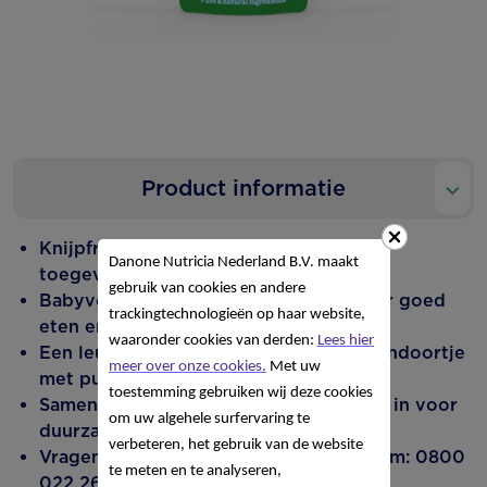
Product informatie
Knijpfruitje boordevol fruit, zonder
Danone Nutricia Nederland B.V. maakt
toegevoegde suikers.
gebruik van cookies en andere
Babyvoeding, gemaakt met passie voor goed
trackingtechnologieën op haar website,
eten en zorg voor de planeet.
waaronder cookies van derden:
Lees hier
Een leuk, verantwoord en handig tussendoortje
meer over onze cookies.
Met uw
met pure & natuurlijke ingrediënten.
toestemming gebruiken wij deze cookies
Samen met onze boeren zetten we ons in voor
om uw algehele surfervaring te
duurzame landbouw.
verbeteren, het gebruik van de website
Vragen? Bel 24/7 ons Nutricia Care Team: 0800
te meten en te analyseren,
022 26 26.