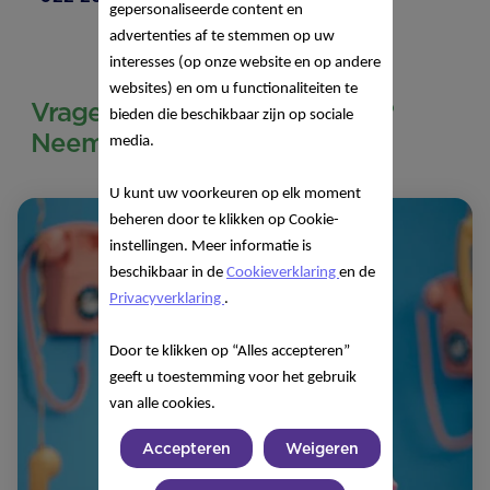
gepersonaliseerde content en
advertenties af te stemmen op uw
interesses (op onze website en op andere
websites) en om u functionaliteiten te
Vragen over onze producten?
bieden die beschikbaar zijn op sociale
Neem contact met ons op!
media.
U kunt uw voorkeuren op elk moment
beheren door te klikken op Cookie-
instellingen. Meer informatie is
beschikbaar in de
Cookieverklaring
en de
Privacyverklaring
.
Door te klikken op “Alles accepteren”
geeft u toestemming voor het gebruik
van alle cookies.
Accepteren
Weigeren