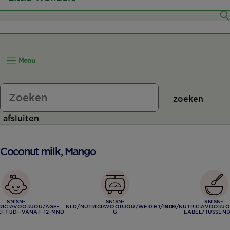
6–7 Maanden
8–11 Maanden
Menu
12+ Maanden
zoeken
afsluiten
t Coconut milk, Mango
SN:SN-
SN:SN-
SN:SN-
RICIAVOORJOU/AGE-
NLD/NUTRICIAVOORJOU/WEIGHT/100-
NLD/NUTRICIAVOORJO
FTIJD--VANAF-12-MND
G
LABEL/TUSSEN