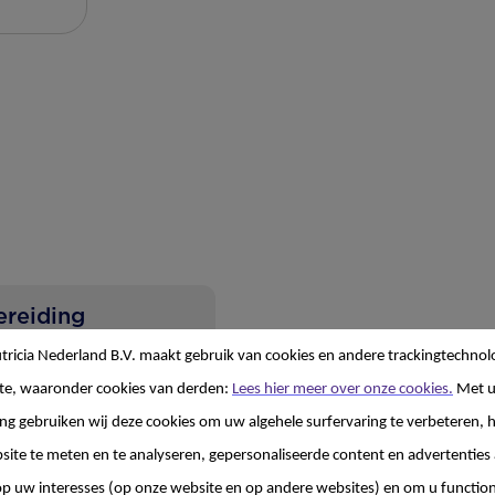
ereiding
ricia Nederland B.V. maakt gebruik van cookies en andere trackingtechnol
te, waaronder cookies van derden:
Lees hier meer over onze cookies.
Met 
g gebruiken wij deze cookies om uw algehele surfervaring te verbeteren, h
site te meten en te analyseren, gepersonaliseerde content en advertenties 
 uw interesses (op onze website en op andere websites) en om u functiona