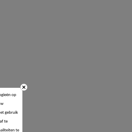
ogieën op
uw
et gebruik
af te
liteiten te