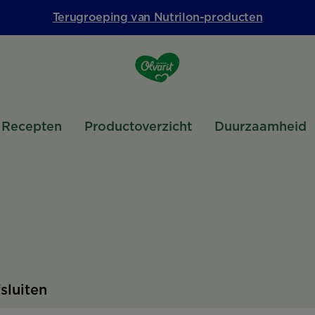
Terugroeping van Nutrilon-producten
Recepten
Productoverzicht
Duurzaamheid
fsluiten