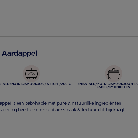
n Aardappel
SN-NLD/NUTRICIAVOORJOU/WEIGHT/200-G
SN:SN-NLD/NUTRICIAVOORJOU/PR
LABEL/AVONDETEN
ppel is een babyhapje met pure & natuurlijke ingrediënten
voeding heeft een herkenbare smaak & textuur dat bijdraagt