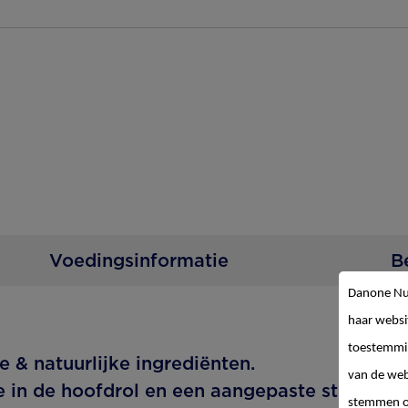
Voedingsinformatie
B
Danone Nut
haar websi
toestemmin
e & natuurlijke ingrediënten.
van de web
in de hoofdrol en een aangepaste structuur.
stemmen op