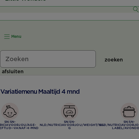
6–7 Maanden
8–11 Maanden
Menu
12+ Maanden
zoeken
afsluiten
t Variatiemenu Maaltijd 4 mnd
SN:SN-
SN:SN-
SN:SN-
RICIAVOORJOU/AGE-
NLD/NUTRICIAVOORJOU/WEIGHT/125-
NLD/NUTRICIAVOORJO
EFTIJD--VANAF-4-MND
G
LABEL/AVOND