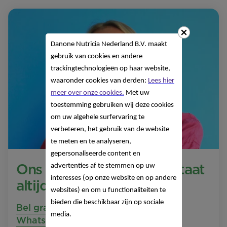
Danone Nutricia Nederland B.V. maakt
gebruik van cookies en andere
trackingtechnologieën op haar website,
waaronder cookies van derden:
Lees hier
meer over onze cookies.
Met uw
toestemming gebruiken wij deze cookies
om uw algehele surfervaring te
verbeteren, het gebruik van de website
te meten en te analyseren,
gepersonaliseerde content en
Ons Nutricia Care Team staat
advertenties af te stemmen op uw
interesses (op onze website en op andere
altijd voor je klaar
websites) en om u functionaliteiten te
bieden die beschikbaar zijn op sociale
Bel gratis 0800 022 26 26
media.
Whatsapp naar +316 83 65 11 33