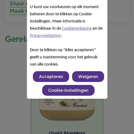
Stuur een e-mail
U kunt uw voorkeuren op elk moment
Maak kennis met ons team!
beheren door te klikken op Cookie-
instellingen. Meer informatie is
beschikbaar in de
Cookieverklaring
en de
Privacyverklaring
.
Gerelateerde producten
Door te klikken op “Alles accepteren”
geeft u toestemming voor het gebruik
van alle cookies.
Accepteren
Weigeren
Cookie-instellingen
Olvarit Bloemkool