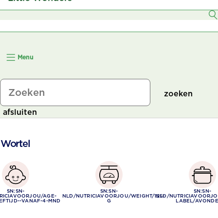
6–7 Maanden
8–11 Maanden
Menu
12+ Maanden
zoeken
afsluiten
 Wortel
SN:SN-
SN:SN-
SN:SN-
RICIAVOORJOU/AGE-
NLD/NUTRICIAVOORJOU/WEIGHT/125-
NLD/NUTRICIAVOORJO
EFTIJD--VANAF-4-MND
G
LABEL/AVOND