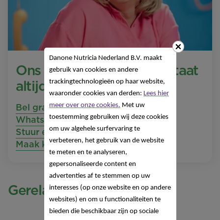
Danone Nutricia Nederland B.V. maakt
Ons Nutricia Care Team staat
gebruik van cookies en andere
altijd voor je klaar
trackingtechnologieën op haar website,
waaronder cookies van derden:
Lees hier
meer over onze cookies.
Met uw
Bel gratis 0800 022 26 26
toestemming gebruiken wij deze cookies
Whatsapp naar +316 83 65 11 33
om uw algehele surfervaring te
Stuur een e-mail
verbeteren, het gebruik van de website
Maak kennis met ons team!
te meten en te analyseren,
gepersonaliseerde content en
advertenties af te stemmen op uw
Gerelateerde producten
interesses (op onze website en op andere
websites) en om u functionaliteiten te
bieden die beschikbaar zijn op sociale