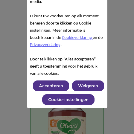
media.
U kunt uw voorkeuren op elk moment
beheren door te klikken op Cookie-
instellingen. Meer informatie is
beschikbaar in de
Cookieverklaring
en de
Privacyverklaring
.
Door te klikken op “Alles accepteren”
geeft u toestemming voor het gebruik
van alle cookies.
Olvarit Perzik Banaan Kiwi
Accepteren
Weigeren
Cookie-instellingen