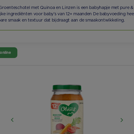
 Groenteschotel met Quinoa en Linzen is een babyhapje met pure &
ijke ingrediënten voor baby’s van 12+ maanden De babyvoeding hee
are smaak en textuur dat bijdraagt aan de smaakontwikkeling.
online