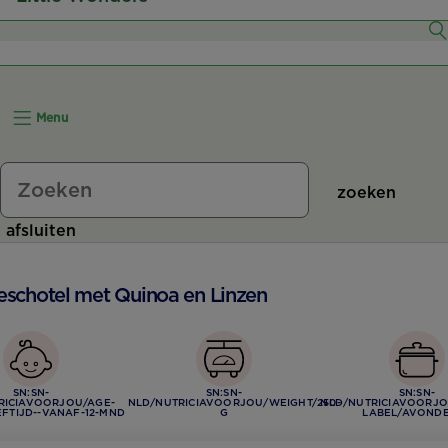
6–7 Maanden
8–11 Maanden
Menu
12+ Maanden
zoeken
afsluiten
eschotel met Quinoa en Linzen
SN:SN-
SN:SN-
SN:SN-
RICIAVOORJOU/AGE-
NLD/NUTRICIAVOORJOU/WEIGHT/250-
NLD/NUTRICIAVOORJO
FTIJD--VANAF-12-MND
G
LABEL/AVOND