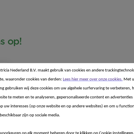
s op!
ricia Nederland B.V. maakt gebruik van cookies en andere trackingtechnol
te, waaronder cookies van derden:
Lees hier meer over onze cookies.
Met 
g gebruiken wij deze cookies om uw algehele surfervaring te verbeteren, h
site te meten en te analyseren, gepersonaliseerde content en advertenties 
 uw interesses (op onze website en op andere websites) en om u functiona
beschikbaar zijn op sociale media.
voorkeuren op elk moment beheren door te klikken op Cookie-instellingen