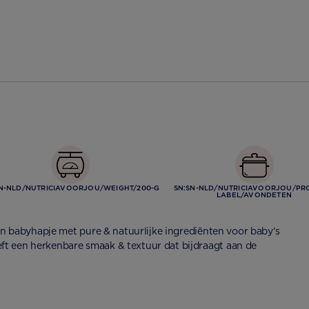
SN-NLD/NUTRICIAVOORJOU/WEIGHT/200-G
SN:SN-NLD/NUTRICIAVOORJOU/PR
LABEL/AVONDETEN
een babyhapje met pure & natuurlijke ingrediënten voor baby’s
t een herkenbare smaak & textuur dat bijdraagt aan de