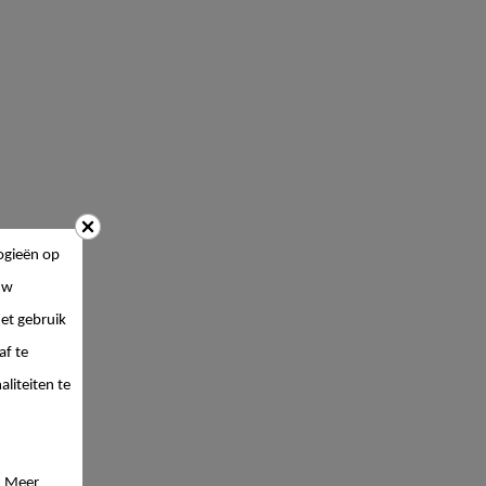
ogieën op
uw
et gebruik
af te
liteiten te
. Meer