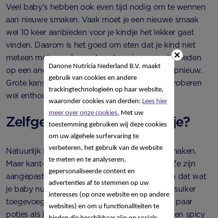
Veel baby’s hebben ook even tijd nodig om te wennen
aan nieuwe smaken. Vaak moet je een nieuwe smaak
wel 10 keer aanbieden voor je kindje het lekker gaat
vinden. Daarom is het goed om eten dat je kind niet
meteen met smaak opeet, wel opnieuw aan te bieden
Danone Nutricia Nederland B.V. maakt
op een andere dag. En een paar dagen later opnieuw.
gebruik van cookies en andere
Grote kans dat je baby het na een paar keer proberen
trackingtechnologieën op haar website,
wel enthousiast naar binnen werkt.
waaronder cookies van derden:
Lees hier
meer over onze cookies.
Met uw
Zelfgemaakt of uit een potje?
toestemming gebruiken wij deze cookies
om uw algehele surfervaring te
verbeteren, het gebruik van de website
Natuurlijk kun je zelf alle hapjes voor je baby maken.
te meten en te analyseren,
Maar kant-en-klaar is ook handig en gezond. Ze zijn
gepersonaliseerde content en
aangepast aan de leeftijd van je kind, bevatten dat wat
advertenties af te stemmen op uw
je baby nu mag hebben en er is geen zout en suiker
interesses (op onze website en op andere
toegevoegd. Zorg bijvoorbeeld altijd voor een paar
websites) en om u functionaliteiten te
potjes als backup in de kast. Ideaal als jij zelf een spicy