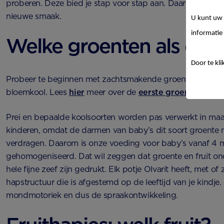
proberen. Deze bied je stap voor stap aan. Daarna probe
nieuwe smaak.
U kunt uw 
informatie 
Welke groenten als eers
Door te kli
Probeer te beginnen met zachtsmakende groenten, zoals b
bloemkool. Lees
hier
meer over de
eerste groentehapjes
Prei en bepaalde koolsoorten worden pas verwerkt in maa
kinderen, omdat de darmen van baby’s dit soort groente 
verdragen. Daarom is onze voeding voor baby’s vanaf 4
gehomogeniseerd. Dat wil zeggen dat groente en fruit o
hele fijne zeef zijn gedrukt. Elk potje Olvarit heeft, met of
hapstructuur die is afgestemd op de leeftijd van je kindje. 
mondmotoriek en dus de spraakontwikkeling.