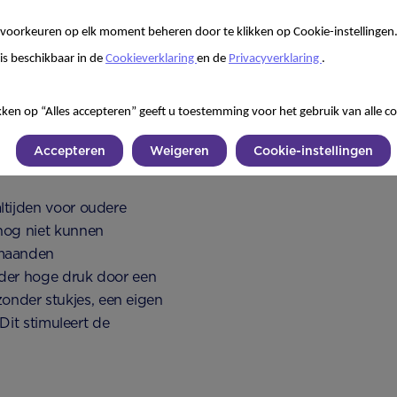
er je samen weer een
voorkeuren op elk moment beheren door te klikken op Cookie-instellingen
is beschikbaar in de
Cookieverklaring
en de
Privacyverklaring
.
te hapje?
kken op “Alles accepteren” geeft u toestemming voor het gebruik van alle co
roccoli, wortel en
Accepteren
Weigeren
Cookie-instellingen
.
ltijden voor oudere
nog niet kunnen
 maanden
nder hoge druk door een
 zonder stukjes, een eigen
Dit stimuleert de