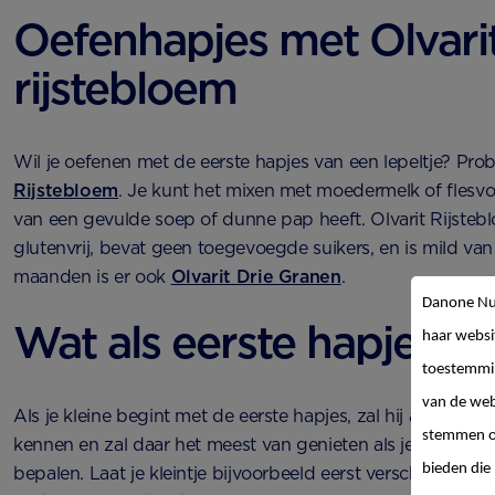
Oefenhapjes met Olvari
rijstebloem
Wil je oefenen met de eerste hapjes van een lepeltje? Pr
Rijstebloem
. Je kunt het mixen met moedermelk of flesvo
van een gevulde soep of dunne pap heeft. Olvarit Rijstebl
glutenvrij, bevat geen toegevoegde suikers, en is mild va
maanden is er ook
Olvarit Drie Granen
.
Danone Nut
Wat als eerste hapjes b
haar websi
toestemmin
van de web
Als je kleine begint met de eerste hapjes, zal hij allemaal
stemmen op
kennen en zal daar het meest van genieten als je hem zijn
bieden die 
bepalen. Laat je kleintje bijvoorbeeld eerst verschillende s