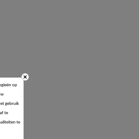
ogieën op
uw
et gebruik
af te
liteiten te