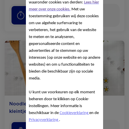
waaronder cookies van derden:
Lees hier
meer over onze cookies.
Met uw
10
minuten
toestemming gebruiken wij deze cookies
om uw algehele surfervaring te
verbeteren, het gebruik van de website
te meten en te analyseren,
gepersonaliseerde content en
advertenties af te stemmen op uw
interesses (op onze website en op andere
websites) en om u functionaliteiten te
bieden die beschikbaar zijn op sociale
media.
U kunt uw voorkeuren op elk moment
beheren door te klikken op Cookie-
Noodles met kip en champignons voor
instellingen. Meer informatie is
kleintjes
beschikbaar in de
Cookieverklaring
en de
Privacyverklaring
.