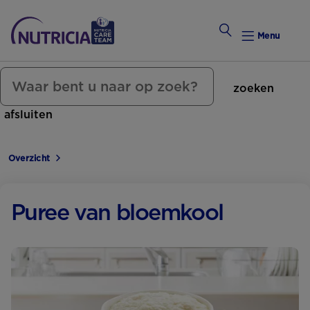
Menu
zoeken
Zwanger Worden
afsluiten
Weekkalender
Overzicht
Weekk
Preconce
Puree van bloemkool