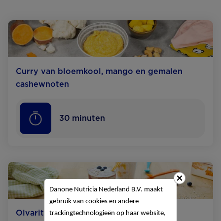
Curry van bloemkool, mango en gemalen
cashewnoten
30
minuten
Danone Nutricia Nederland B.V. maakt
gebruik van cookies en andere
Olvarit smoothie triffle
trackingtechnologieën op haar website,