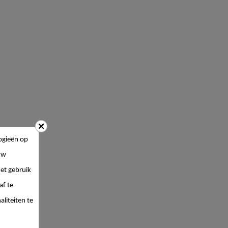
ogieën op
uw
et gebruik
af te
liteiten te