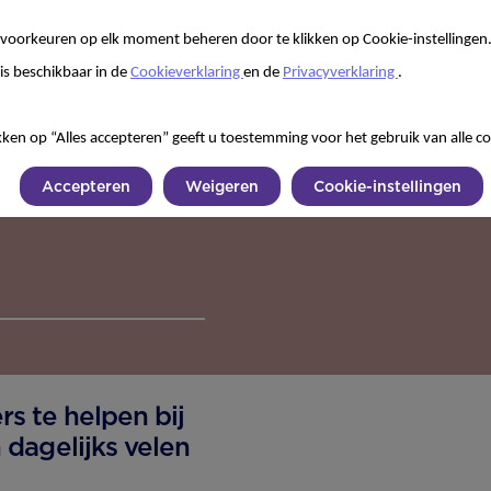
voorkeuren op elk moment beheren door te klikken op Cookie-instellingen
is beschikbaar in de
Cookieverklaring
en de
Privacyverklaring
.
kken op “Alles accepteren” geeft u toestemming voor het gebruik van alle co
Accepteren
Weigeren
Cookie-instellingen
s te helpen bij
dagelijks velen