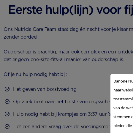
Eerste hulp(lijn) voor f
Ons Nutricia Care Team staat dag én nacht voor je klaar me
zonder oordeel.
Ouderschap is prachtig, maar ook complex en een ontde
dat er geen one-size-fits-all manier van ouderschap is.
Of je nu hulp nodig hebt bij;
Danone Nut
Het geven van borstvoeding
haar websi
toestemmin
Op zoek bent naar het fijnste voedingsschema
van de web
Hulp nodig hebt bij krampjes om 3:37 uur ’s nachts…
stemmen op
…of een andere vraag over de voedingsmomenten met 
bieden die 