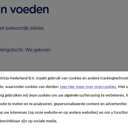
ijn voeden
t persoonlijk advies,
kkingstocht. We geloven
ricia Nederland B.V. maakt gebruik van cookies en andere trackingtechnol
te, waaronder cookies van derden:
Lees hier meer over onze cookies.
Met 
g gebruiken wij deze cookies om uw algehele surfervaring te verbeteren, h
site te meten en te analyseren, gepersonaliseerde content en advertenties 
 uw interesses (op onze website en op andere websites) en om u functiona
je kleine hebt.
beschikbaar zijn op sociale media.