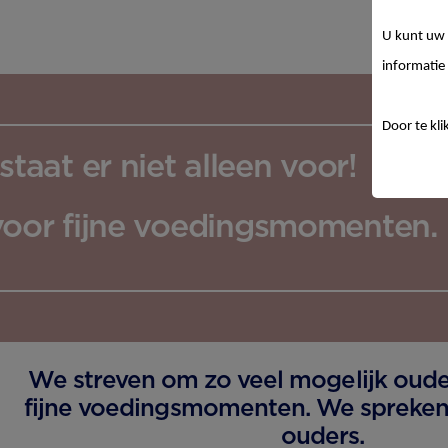
U kunt uw 
informatie 
Door te kli
staat er niet alleen voor!
oor fijne voedingsmomenten.
We streven om zo veel mogelijk ouder
fijne voedingsmomenten. We spreken 
ouders.