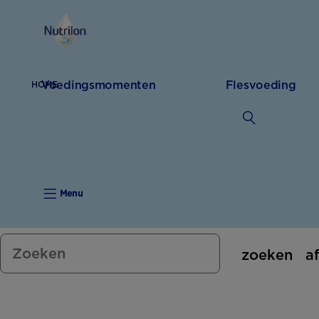
Voedingsmomenten
Flesvoeding
HOME
Menu
zoeken
a