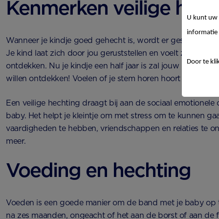
Kenmerken veilige hech
U kunt uw 
informatie 
Wanneer je kindje goed gehecht is, wordt er gesproken va
Je kind laat zich door jou geruststellen en voelt zich vrij
Door te kli
ontdekken. Nu je kindje een half jaar is zal jouw kleintje 
willen ontdekken! Voelen of je stem horen hoort allemaal b
Een veilige hechting draagt bij aan de sociaal emotionele 
baby. Het helpt je kleintje om met stress om te kunnen gaa
vaardigheden te hebben, vriendschappen en relaties te on
meer.
Voeding en hechting
Voeden is een goede manier om de band met je baby op 
na zes maanden, ongeacht of het aan de borst of aan de fl