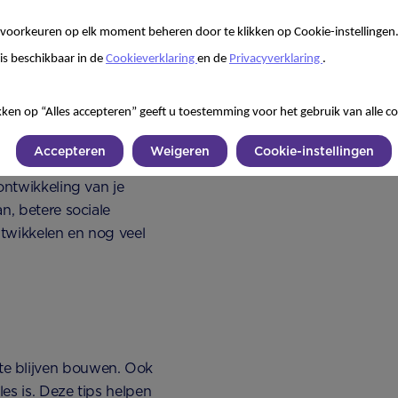
ting
voorkeuren op elk moment beheren door te klikken op Cookie-instellingen
is beschikbaar in de
Cookieverklaring
en de
Privacyverklaring
.
n een veilige hechting.
 om meer en meer te gaan
kken op “Alles accepteren” geeft u toestemming voor het gebruik van alle co
ook steeds meer van jou
ij het hechtingsproces.
Accepteren
Weigeren
Cookie-instellingen
ontwikkeling van je
n, betere sociale
twikkelen en nog veel
te blijven bouwen. Ook
es is. Deze tips helpen