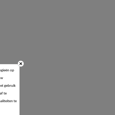
ogieën op
uw
et gebruik
af te
liteiten te