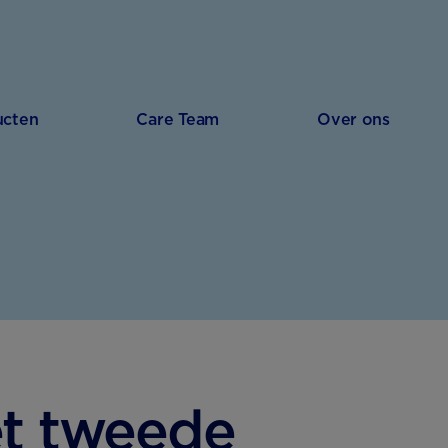
ucten
Care Team
Over ons
et tweede