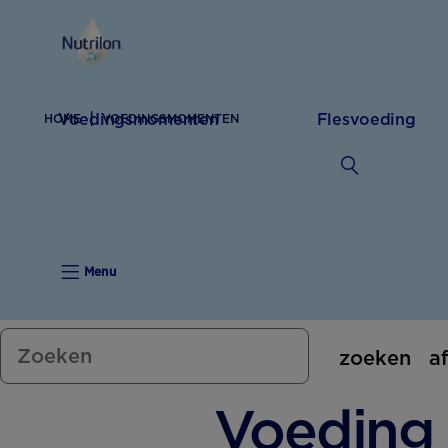
Voedingsmomenten
Flesvoeding
HOME
VOEDINGSMOMENTEN
Menu
zoeken
a
Voeding 