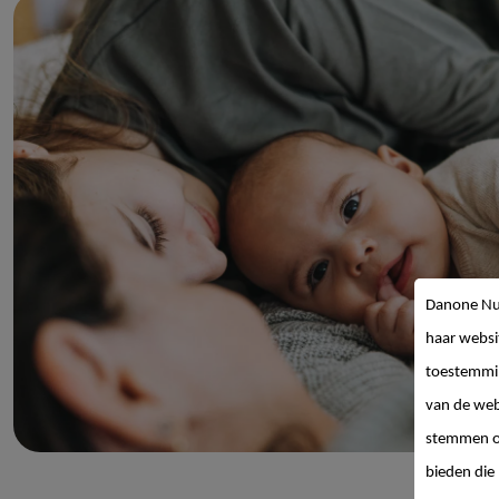
Danone Nut
haar websi
toestemmin
van de web
stemmen op
bieden die 