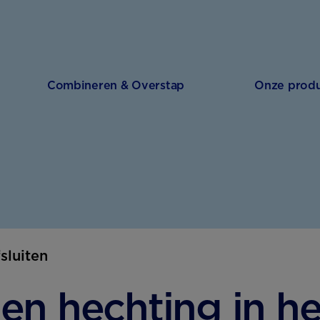
Combineren & Overstap
Onze prod
fsluiten
en hechting in h