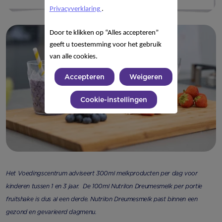
Privacyverklaring
.
Door te klikken op “Alles accepteren”
geeft u toestemming voor het gebruik
van alle cookies.
Accepteren
Weigeren
Cookie-instellingen
Het Voedingscentrum adviseert 300ml melkproducten per dag voor
kinderen tussen 1 en 3 jaar.
De 100ml Nutrilon Dreumesmelk per portie
fruitshake is dus al een derde.
Nutrilon Dreumesmelk past binnen een
gezond en gevarieerd dagmenu.