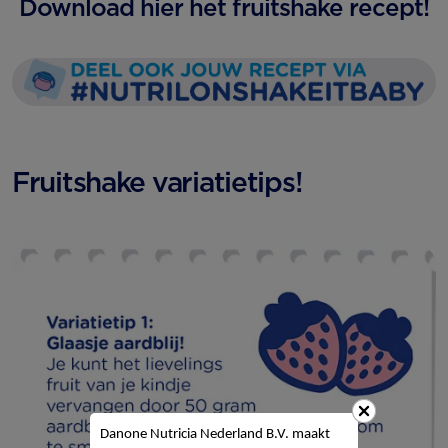
Download hier
het fruitshake recept!
Fruitshake variatietips!
Danone Nutricia Nederland B.V. maakt