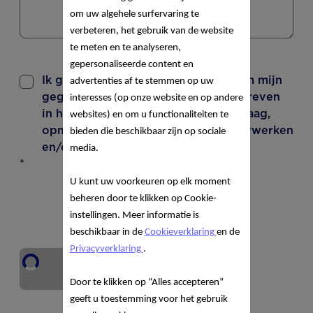
om uw algehele surfervaring te
verbeteren, het gebruik van de website
te meten en te analyseren,
gepersonaliseerde content en
Ik geef toestemming aan Nutricia om mijn
advertenties af te stemmen op uw
gegevens te verwerken zoals beschreven
interesses (op onze website en op andere
in het
privacy statement
om mijn vraag,
websites) en om u functionaliteiten te
opmerking of verzoek te kunnen verwerken
bieden die beschikbaar zijn op sociale
en/of daarop te kunnen reageren.
media.
*
U kunt uw voorkeuren op elk moment
beheren door te klikken op Cookie-
instellingen. Meer informatie is
beschikbaar in de
Cookieverklaring
en de
Privacyverklaring
.
VERZENDEN
Door te klikken op “Alles accepteren”
geeft u toestemming voor het gebruik