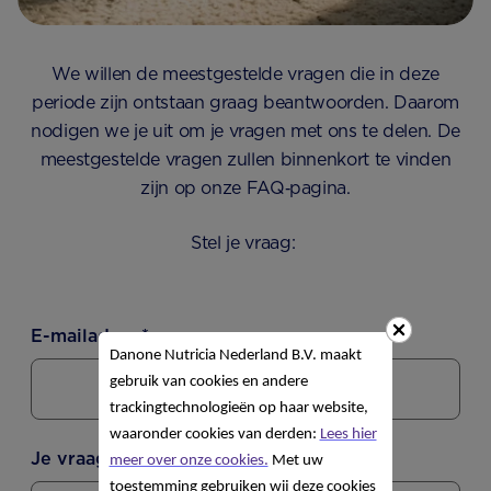
We willen de meestgestelde vragen die in deze
periode zijn ontstaan graag beantwoorden. Daarom
nodigen we je uit om je vragen met ons te delen. De
meestgestelde vragen zullen binnenkort te vinden
zijn op onze FAQ‑pagina.
Stel je vraag:
E-mailadres
*
Danone Nutricia Nederland B.V. maakt
gebruik van cookies en andere
trackingtechnologieën op haar website,
waaronder cookies van derden:
Lees hier
Je vraag of opmerking
*
meer over onze cookies.
Met uw
toestemming gebruiken wij deze cookies