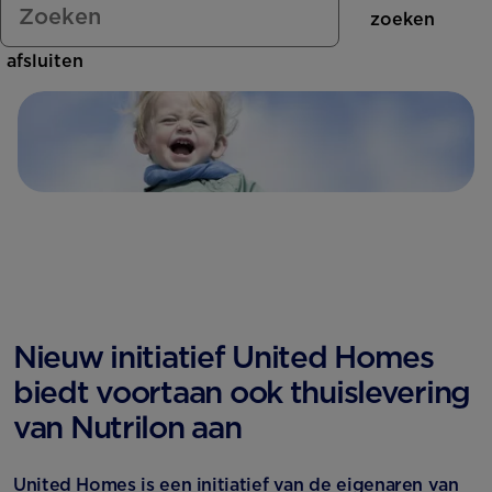
Is alle opvolgmelk hetzelfde?
zoeken
Ouders over Nutrilon
Nutrilon Dreumesmelk
afsluiten
Verschil opvolgmelk en
dreumesmelk
125 jaar
Nutrilon Opvolgmelk
Economy Verpakking
We zijn een B-Corp!
Nutrilon Opvolgmelk
Voordeelverpakking
Nieuw initiatief United Homes
biedt voortaan ook thuislevering
van Nutrilon aan
United Homes is een initiatief van de eigenaren van