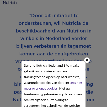
Nutricia:
“Door dit initiatief te
ondersteunen, wil Nutricia de
beschikbaarheid van Nutrilon in
winkels in Nederland verder
blijven verbeteren én tegemoet
komen aan de onafgebroken
vraag naar Nutrilon in China. De
Danone Nutricia Nederland B.V. maakt
ondersteuning van het nieuwe
gebruik van cookies en andere
online kanaal United Homes
trackingtechnologieën op haar website,
waaronder cookies van derden:
Lees hier
binnen de My EU Shop omgeving
meer over onze cookies.
Met uw
past in een serie maatregelen die
toestemming gebruiken wij deze cookies
Nutricia zelf al heeft genomen om
om uw algehele surfervaring te
verbeteren, het gebruik van de website