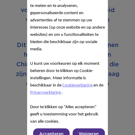
aan de groeiende vraag te
te meten en te analyseren,
voldoen en de beschikbaarheid
gepersonaliseerde content en
voor ouders in Nederland te
advertenties af te stemmen op uw
interesses (op onze website en op andere
blijven garanderen.
websites) en om u functionaliteiten te
bieden die beschikbaar zijn op sociale
Dit initiatief past optimaal binnen
media.
het normale koopgedrag van
Chinese resellers in Nederland die
U kunt uw voorkeuren op elk moment
beheren door te klikken op Cookie-
zijn of haar klanten in China graag
instellingen. Meer informatie is
maatwerk wil leveren en de
beschikbaar in de
Cookieverklaring
en de
bestellingen vaak thuis
Privacyverklaring
.
personaliseert.”
Door te klikken op “Alles accepteren”
geeft u toestemming voor het gebruik
van alle cookies.
Accepteren
Weigeren