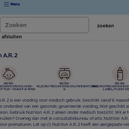
Scan en spaar
Meest gestelde vragen
Nutrilon Tabs
Menu
10 tips om samen in balans te blijven
Flesvoeding op maat
10 voordelen van Nutrilon
Nutrilon Bio
Is alle opvolgmelk hetzelfde?
zoeken
Ouders over Nutrilon
Nutrilon Dreumesmelk
afsluiten
Verschil opvolgmelk en dreumesmelk
125 jaar
Nutrilon Opvolgmelk Economy Verpakking
n A.R. 2
We zijn een B-Corp!
Nutrilon Opvolgmelk Voordeelverpakking
SN:SN-
SN:SN-
SN:SN-
RICIAVOORJOU/AGE-
NLD/NUTRICIAVOORJOU/WEIGHT/800-
NLD/NUTRICIAVOORJO
EFTIJD--VANAF-6-MND
G
LABEL/FLESVO
A.R. 2 is een voeding voor medisch gebruik. Geschikt vanaf 6 maand
ls onderdeel van een gezonde, gevarieerde voeding. Niet geschikt a
ron. Gebruik Nutrilon A.R. 2 alleen onder medisch toezicht. Wil je 
ruiken? Overleg dan met je consultatiebureau of arts. Nutrilon A.R. 
voor prematuren. Let op (!) Nutrilon A.R. 2 heeft een aangepaste v