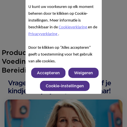
U kunt uw voorkeuren op elk moment
beheren door te klikken op Cookie-
instellingen. Meer informatie is
beschikbaar in de
Cookieverklaring
en de
Privacyverklaring
.
Door te klikken op “Alles accepteren”
Product informatie
geeft u toestemming voor het gebruik
Voedingsinformatie
van alle cookies.
Bereiding
Accepteren
Weigeren
Vragen of advies over jezelf of je
Cookie-instellingen
kindje? Wij zijn 24/7 bereikbaar!