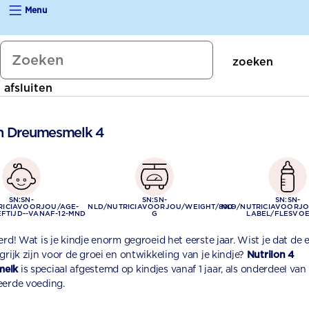
Scan en spaar
Meest gestelde vragen
Nutrilon Tabs
Menu
10 tips om samen in balans te blijven
Flesvoeding op maat
10 voordelen van Nutrilon
Nutrilon Bio
Is alle opvolgmelk hetzelfde?
zoeken
Ouders over Nutrilon
Nutrilon Dreumesmelk
afsluiten
Verschil opvolgmelk en dreumesmelk
125 jaar
Nutrilon Opvolgmelk Economy Verpakking
on Dreumesmelk 4
We zijn een B-Corp!
Nutrilon Opvolgmelk Voordeelverpakking
SN:SN-
SN:SN-
SN:SN-
RICIAVOORJOU/AGE-
NLD/NUTRICIAVOORJOU/WEIGHT/800-
NLD/NUTRICIAVOORJO
FTIJD--VANAF-12-MND
G
LABEL/FLESVO
erd! Wat is je kindje enorm gegroeid het eerste jaar. Wist je dat de e
grijk zijn voor de groei en ontwikkeling van je kindje?
Nutrilon 4
melk
is speciaal afgestemd op kindjes vanaf 1 jaar, als onderdeel va
eerde voeding.