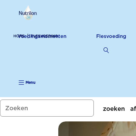
Voedingsmomenten
Flesvoeding
HOME
FLESVOEDING
Menu
zoeken
a