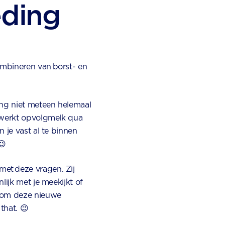
eding
mbineren van borst- en
ing niet meteen helemaal
e werkt opvolgmelk qua
 je vast al te binnen
😉
et deze vragen. Zij
lijk met je meekijkt of
ndom deze nieuwe
that. 😉