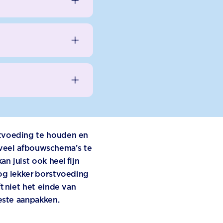
tvoeding te houden en
n veel afbouwschema’s te
n juist ook heel fijn
og lekker borstvoeding
t niet het einde van
este aanpakken.