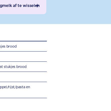
gmelk af te wisselen
kjes brood
t stukjes brood
ppel/rijst/pasta en