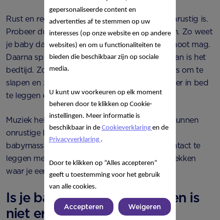
gepersonaliseerde content en
Rust en regelmaat helpt je baby als hij vaak onrustig is.
advertenties af te stemmen op uw
Probeer dus alles in dezelfde volgorde te doen. Zo weet
interesses (op onze website en op andere
je baby dat hij na het voeden nog even op schoot mag.
websites) en om u functionaliteiten te
Daarna speelt je kleine in de box. Gaapt hij? Dan is het
bieden die beschikbaar zijn op sociale
media.
bedtijd. Zo leert hij ook dat de box geen plek is om te
slapen en zijn wieg wel. Probeer je baby wakker in bed
U kunt uw voorkeuren op elk moment
te leggen en stop hem goed in.
beheren door te klikken op Cookie-
instellingen. Meer informatie is
Muziek helpt baby's om te ontspannen. Ook kunnen
beschikbaar in de
Cookieverklaring
en de
onrustige baby’s veel baat hebben bij een
Privacyverklaring
.
babymassage. Dat is een leuke manier om contact te
leggen met je kleine en er zijn verschillende plekken
Door te klikken op “Alles accepteren”
waar je een babymassage cursus kan volgen.
geeft u toestemming voor het gebruik
van alle cookies.
Is je baby boos? Hulp vragen is
Accepteren
Weigeren
niet erg