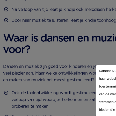
Na verloop van tijd leert je kindje ook melodieën herk
Door naar muziek te luisteren, leert je kindje toonhoo
Waar is dansen en muz
voor?
Dansen en muziek zijn goed voor kinderen en je kleintje b
Danone Nut
veel plezier aan. Maar welke ontwikkelingen worden tijden
haar websi
en maken van muziek het meest gestimuleerd?
toestemmin
Ook de taalontwikkeling wordt gestimuleerd. Je kindj
van de web
verloop van tijd woordjes herkennen en zal van brabb
stemmen op
proberen te maken.
bieden die 