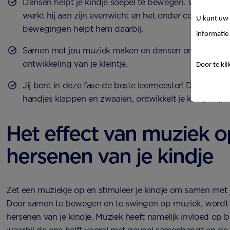
Dansen helpt je kindje soepel te bewegen. Wanneer je
werkt hij aan zijn evenwicht en het onder controle ho
U kunt uw 
bewegingen helpt hem daarbij.
informatie 
Samen met jou muziek maken en dansen ondersteunt 
ontwikkeling van je kleintje.
Door te kli
Jij bent in deze fase de beste leermeester! Door geba
handjes klappen en zwaaien, ontwikkelt je kindje zijn 
Het effect van muziek o
hersenen van je kindje
Zet een muziekje op en stimuleer je kindje om samen met 
Door samen te bewegen en te swingen op muziek, wordt
hersenen van je kindje. Muziek heeft namelijk invloed op b