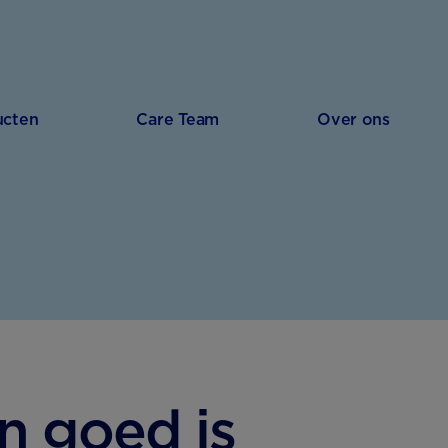
ucten
Care Team
Over ons
 goed is