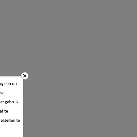
ogieën op
uw
et gebruik
af te
liteiten te