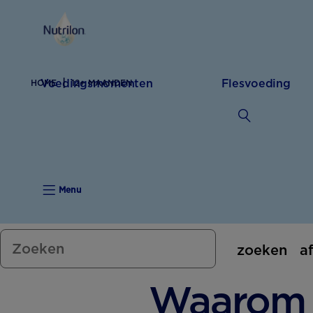
Voedingsmomenten
Flesvoeding
HOME
12+ MAANDEN
Menu
zoeken
a
Waarom 