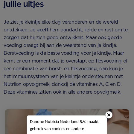
jullie uitjes
Je ziet je kleintje elke dag veranderen en de wereld
ontdekken. Je geeft hem aandacht, liefde en rust om te
zorgen dat hij zich goed ontwikkelt. Maar ook goede
voeding draagt bij aan de weerstand van je kindje.
Borstvoeding is de beste voeding voor je kindje. Maar
komt er een moment dat je overstapt op flesvoeding of
een combinatie van borst- en flesvoeding, dan kun je
het immuunsysteem van je kleintje ondersteunen met
Nutrilon opvolgmelk, dankzij de vitamines A, C en D.
Deze vitamines zitten ook in alle andere opvolgmelk.
Danone Nutricia Nederland B.V. maakt
gebruik van cookies en andere