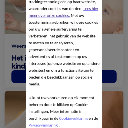
trackingtechnologieën op haar website,
waaronder cookies van derden:
Lees hier
meer over onze cookies.
Met uw
toestemming gebruiken wij deze cookies
om uw algehele surfervaring te
verbeteren, het gebruik van de website
te meten en te analyseren,
Weerstand
gepersonaliseerde content en
Het immuunsysteem van je
advertenties af te stemmen op uw
interesses (op onze website en op andere
kindje
websites) en om u functionaliteiten te
Lees meer
bieden die beschikbaar zijn op sociale
media.
U kunt uw voorkeuren op elk moment
beheren door te klikken op Cookie-
instellingen. Meer informatie is
beschikbaar in de
Cookieverklaring
en de
Privacyverklaring
.