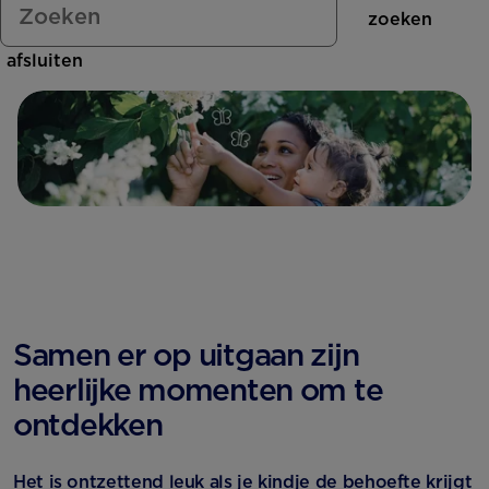
Is alle opvolgmelk hetzelfde?
zoeken
Ouders over Nutrilon
Nutrilon Dreumesmelk
afsluiten
Verschil opvolgmelk en
dreumesmelk
125 jaar
Nutrilon Opvolgmelk
Economy Verpakking
We zijn een B-Corp!
Nutrilon Opvolgmelk
Voordeelverpakking
Samen er op uitgaan zijn
heerlijke momenten om te
ontdekken
Het is ontzettend leuk als je kindje de behoefte krijgt