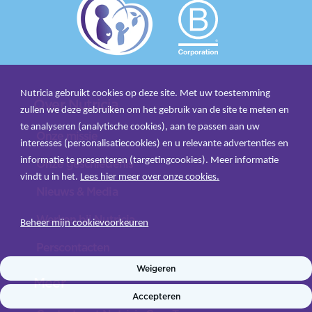
Nutricia gebruikt cookies op deze site. Met uw toestemming
Over Nutricia
zullen we deze gebruiken om het gebruik van de site te meten en
te analyseren (analytische cookies), aan te passen aan uw
Onze missie
interesses (personalisatiecookies) en u relevante advertenties en
informatie te presenteren (targetingcookies). Meer informatie
Onze geschiedenis
vindt u in het.
Lees hier meer over onze cookies.
Nieuws & Media
Werken bij Nutricia
Beheer mijn cookievoorkeuren
Perscontacten
Weigeren
Meer
Accepteren