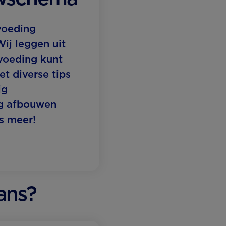
voeding
ij leggen uit
voeding kunt
t diverse tips
ig
g afbouwen
s meer!
lans?