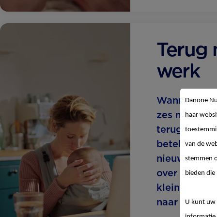
Terug 
werk
Wanneer je 
Danone Nut
zes maande
haar websi
teruggaat na
toestemmin
betekent dit
van de web
nieuwe fase
stemmen op
over het voe
bieden die 
kleintje en 
naar werk.
U kunt uw 
informatie 