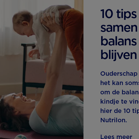
10 tip
samen 
balans
blijven
Ouderschap 
het kan soms
om de balan
kindje te vi
hier de 10 ti
Nutrilon.
Lees meer