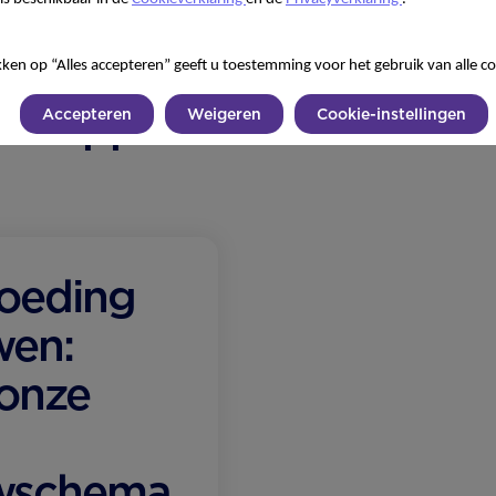
kken op “Alles accepteren” geeft u toestemming voor het gebruik van alle co
erstappen
Accepteren
Weigeren
Cookie-instellingen
oeding
wen:
onze
wschema