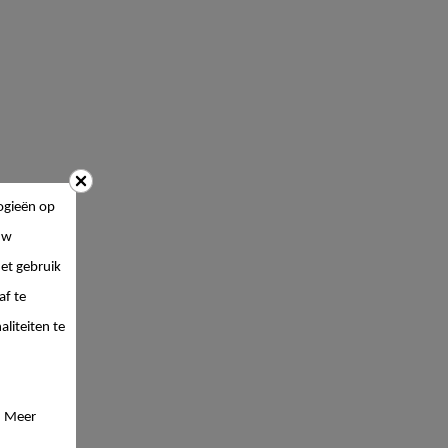
ogieën op
uw
et gebruik
af te
liteiten te
. Meer